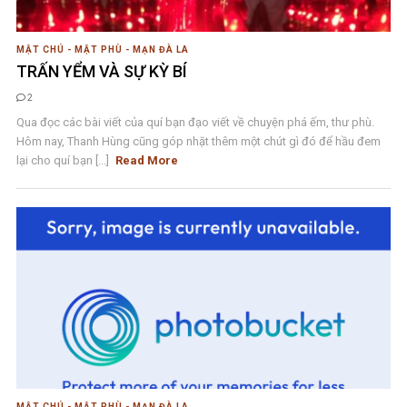
MẬT CHÚ - MẬT PHÙ - MẠN ĐÀ LA
TRẤN YỂM VÀ SỰ KỲ BÍ
2
Qua đọc các bài viết của quí bạn đạo viết về chuyện phá ếm, thư phù.
Hôm nay, Thanh Hùng cũng góp nhặt thêm một chút gì đó để hầu đem
lại cho quí bạn [...]
Read More
MẬT CHÚ - MẬT PHÙ - MẠN ĐÀ LA