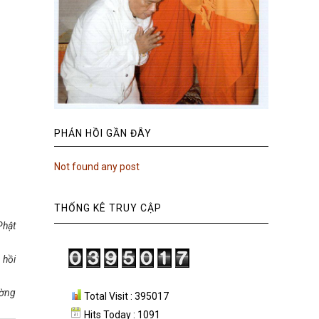
PHẢN HỒI GẦN ĐÂY
Not found any post
THỐNG KÊ TRUY CẬP
Phật
 hồi
ường
Total Visit : 395017
Hits Today : 1091