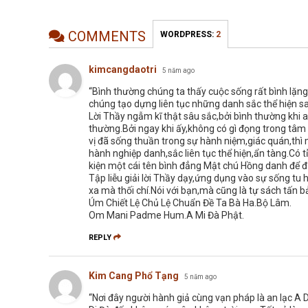
COMMENTS
WORDPRESS:
2
kimcangdaotri
5 năm ago
“Bình thường chúng ta thấy cuộc sống rất bình lặn
chúng tạo dựng liên tục những danh sắc thể hiện san
Lời Thầy ngẫm kĩ thật sâu sắc,bởi bình thường khi ai
thường.Bởi ngay khi ấy,không có gì đọng trong tâm
vị đã sống thuần trong sự hành niệm,giác quán,thì
hành nghiệp danh,sắc liên tục thể hiện,ẩn tàng.Có
kiện một cái tên bình đẳng Mật chú Hồng danh để 
Tập liễu giải lời Thầy dạy,ứng dụng vào sự sống tu
xa mà thối chí.Nói với bạn,mà cũng là tự sách tấn
Úm Chiết Lệ Chủ Lệ Chuẩn Đề Ta Bà Ha.Bộ Lâm.
Om Mani Padme Hum.A Mi Đà Phật.
REPLY
Kim Cang Phổ Tạng
5 năm ago
“Nơi đây người hành giả cùng vạn pháp là an lạc A Di