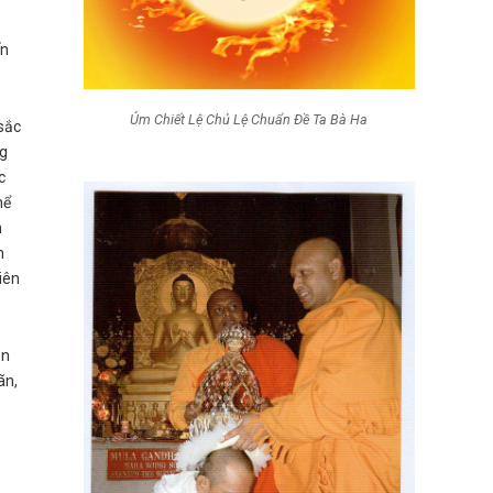
ến
Úm Chiết Lệ Chủ Lệ Chuẩn Đề Ta Bà Ha
 sắc
ng
c
hể
n
m
iên
ạn
ãn,