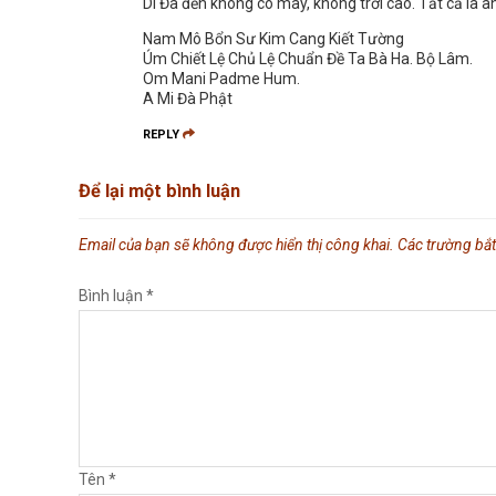
Di Đà đến không có mây, không trời cao. Tất cả là an
Nam Mô Bổn Sư Kim Cang Kiết Tường
Úm Chiết Lệ Chủ Lệ Chuẩn Đề Ta Bà Ha. Bộ Lâm.
Om Mani Padme Hum.
A Mi Đà Phật
REPLY
Để lại một bình luận
Email của bạn sẽ không được hiển thị công khai.
Các trường bắ
Bình luận
*
Tên
*