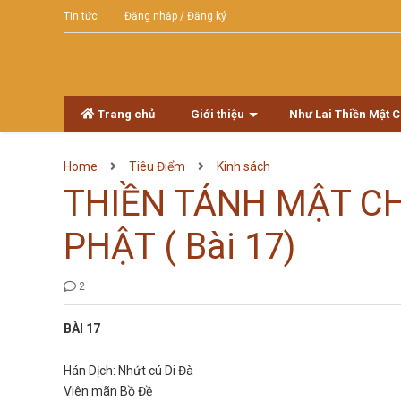
Tin tức
Đăng nhập / Đăng ký
Trang chủ
Giới thiệu
Như Lai Thiền Mật 
Home
Tiêu Điểm
Kinh sách
THIỀN TÁNH MẬT CH
PHẬT ( Bài 17)
2
BÀI 17
Hán Dịch: Nhứt cú Di Đà
Viên mãn Bồ Đề