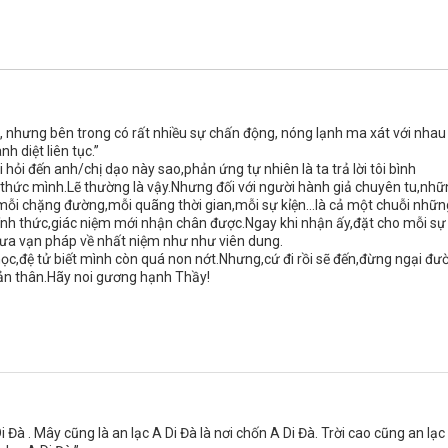
g, nhưng bên trong có rất nhiều sự chấn động, nóng lạnh ma xát với nhau
h diệt liên tục.”
 hỏi đến anh/chị dạo này sao,phản ứng tự nhiên là ta trả lời tôi bình
 thức mình.Lẽ thường là vậy.Nhưng đối với người hành giả chuyên tu,nh
 mỗi chặng đường,mỗi quãng thời gian,mỗi sự kỉện…là cả một chuỗi nhữn
 tỉnh thức,giác niệm mới nhận chân được.Ngay khi nhận ấy,đặt cho mỗi sự
đưa vạn pháp về nhất niệm như như viên dung.
 học,đệ tử biết mình còn quá non nớt.Nhưng,cứ đi rồi sẽ đến,đừng ngại đư
 bản thân.Hãy noi gương hạnh Thầy!
 Đà . Mây cũng là an lạc A Di Đà là nơi chốn A Di Đà. Trời cao cũng an lạc