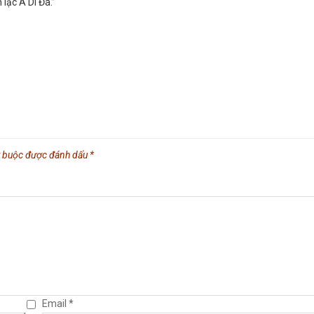
 lạc A Di Đà.”
t buộc được đánh dấu
*
Email
*