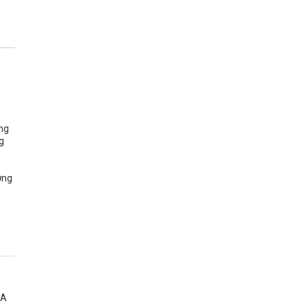
ững
g
ờng
 A