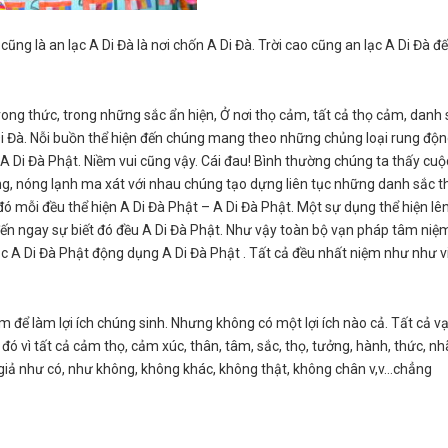
cũng là an lạc A Di Đà là nơi chốn A Di Đà. Trời cao cũng an lạc A Di Đà đ
rong thức, trong những sắc ẩn hiện, Ở nơi thọ cảm, tất cả thọ cảm, danh
Di Đà. Nỗi buồn thể hiện đến chúng mang theo những chủng loại rung độ
 Di Đà Phật. Niềm vui cũng vậy. Cái đau! Bình thường chúng ta thấy cuộ
ng, nóng lạnh ma xát với nhau chúng tạo dựng liên tục những danh sắc t
đó mỗi đều thể hiện A Di Đà Phật – A Di Đà Phật. Một sự dụng thể hiện lê
 đến ngay sự biết đó đều A Di Đà Phật. Như vậy toàn bộ vạn pháp tâm niệ
lạc A Di Đà Phật động dụng A Di Đà Phật . Tất cả đều nhất niệm như như v
 để làm lợi ích chúng sinh. Nhưng không có một lợi ích nào cả. Tất cả v
ó vì tất cả cảm thọ, cảm xúc, thân, tâm, sắc, thọ, tưởng, hành, thức, nh
ành giả như có, như không, không khác, không thật, không chân v,v…chẳng